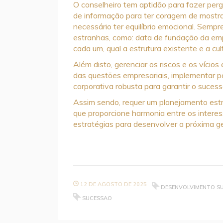
O conselheiro tem aptidão para fazer pergu
de informação para ter coragem de mostrar
necessário ter equilíbrio emocional. Sem
estranhas, como: data de fundação da emp
cada um, qual a estrutura existente e a cul
Além disto, gerenciar os riscos e os vício
das questões empresariais, implementar po
corporativa robusta para garantir o sucess
Assim sendo, requer um planejamento est
que proporcione harmonia entre os interes
estratégias para desenvolver a próxima ge
12 DE AGOSTO DE 2025
DESENVOLVIMENTO S
SUCESSAO