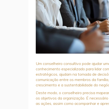
Um conselheiro consultivo pode ajudar uma
conhecimento especializado para lidar com
estratégicos, ajudam na tomada de decisõ
comunicação entre os membros da família, 
crescimento e a sustentabilidade do negóc
Deste modo, o conselheiro precisa mapea
os objetivos da organização. É necessário
as ações, assim como acompanhar e apres