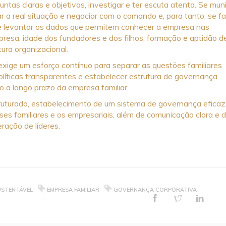
ntas claras e objetivas, investigar e ter escuta atenta. Se muni
 a real situação e negociar com o comando e, para tanto, se f
pre levantar os dados que permitem conhecer a empresa nas
resa, idade dos fundadores e dos filhos, formação e aptidão d
tura organizacional.
s exige um esforço contínuo para separar as questões familiares
líticas transparentes e estabelecer estrutura de governança
o a longo prazo da empresa familiar.
ruturado, estabelecimento de um sistema de governança eficaz
ses familiares e os empresariais, além de comunicação clara e 
ração de líderes.
USTENTÁVEL
EMPRESA FAMILIAR
GOVERNANÇA CORPORATIVA