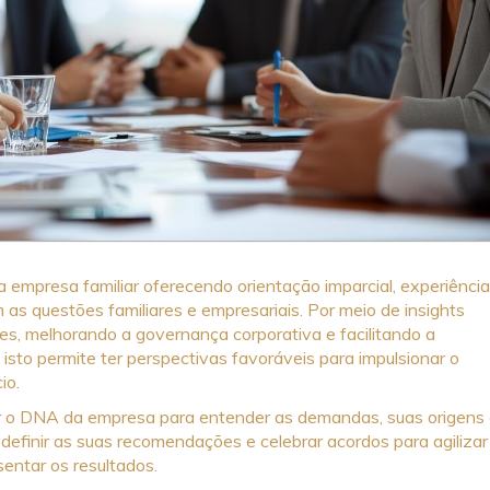
 empresa familiar oferecendo orientação imparcial, experiência
 as questões familiares e empresariais. Por meio de insights
es, melhorando a governança corporativa e facilitando a
isto permite ter perspectivas favoráveis para impulsionar o
io.
r o DNA da empresa para entender as demandas, suas origens
 definir as suas recomendações e celebrar acordos para agilizar
entar os resultados.