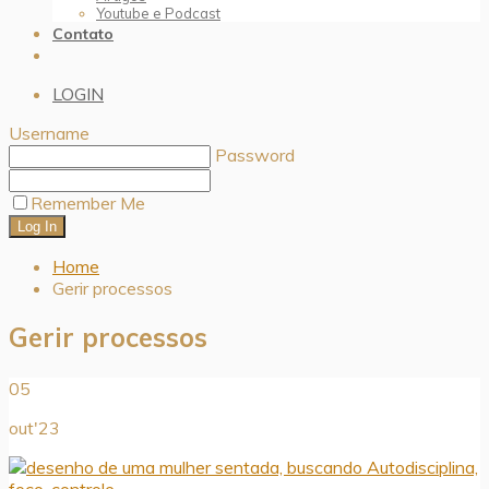
Youtube e Podcast
Contato
LOGIN
Username
Password
Remember Me
Home
Gerir processos
Gerir processos
05
out'23