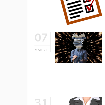
07
MAR'25
31