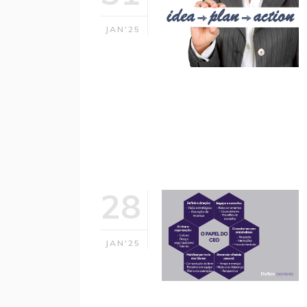
JAN'25
28
JAN'25