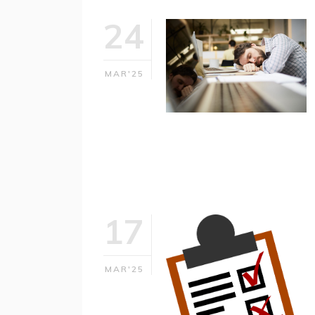
24
MAR'25
17
MAR'25