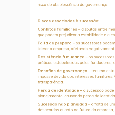
risco de obsolescência da governança.
Riscos associados
à sucessão:
Conflitos familiares
– disputas entre mem
que podem prejudicar a estabilidade e a c
Falta de preparo
– os sucessores podem 
liderar a empresa, afetando negativament
Resistência à mudança
– os sucessores
práticas estabelecidas pelos fundadores,
Desafios de governança
– ter uma estr
impasse devido aos interesses familiares. 
transparência.
Perda de identidade
– a sucessão pode 
planejamento, causando perda da identid
Sucessão não planejada
– a falta de u
desacordos quanto ao futuro da empresa, c