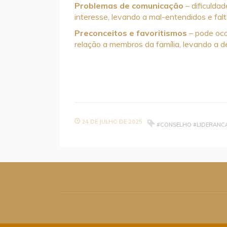
Problemas de comunicação
– dificulda
interesse, levando a mal-entendidos e fal
Preconceitos e favoritismos
– pode oco
relação a membros da família, levando a des
24 DE JULHO DE 2025
#CONSELHO #LIDERANC