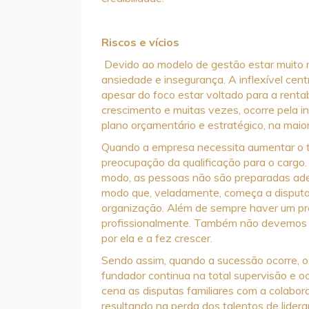
Riscos e vícios
Devido ao modelo de gestão estar muito r
ansiedade e insegurança. A inflexível cen
apesar do foco estar voltado para a renta
crescimento e muitas vezes, ocorre pela i
plano orçamentário e estratégico, na maio
Quando a empresa necessita aumentar o t
preocupação da qualificação para o cargo
modo, as pessoas não são preparadas ade
modo que, veladamente, começa a disputa 
organização. Além de sempre haver um pr
profissionalmente. Também não devemos es
por ela e a fez crescer.
Sendo assim, quando a sucessão ocorre, o
fundador continua na total supervisão e o
cena as disputas familiares com a colabo
resultando na perda dos talentos de lider