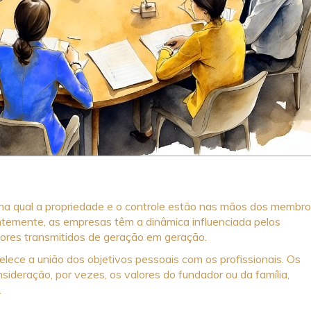
na qual a propriedade e o controle estão nas mãos dos membr
ntemente, as empresas têm a dinâmica influenciada pelos
alores transmitidos de geração em geração.
ece a união dos objetivos pessoais com os profissionais. Os
ideração, por vezes, os valores do fundador ou da família,
.