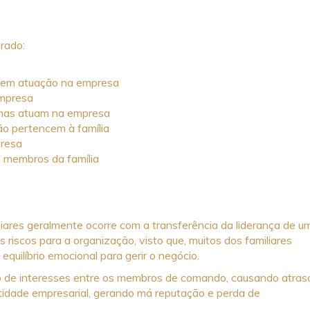
rado:
 sem atuação na empresa
empresa
 mas atuam na empresa
o pertencem à família
presa
 membros da família
iares geralmente ocorre com a transferência da liderança de u
s riscos para a organização, visto que, muitos dos familiares
equilíbrio emocional para gerir o negócio.
to de interesses entre os membros de comando, causando atras
idade empresarial, gerando má reputação e perda de