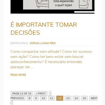
É IMPORTANTE TOMAR
DECISÕES
EMPRESARIAL
SORAIA LUANA REIS
Como conquistar sem atitude? Como ter sucesso
sem ação? Como ter bem-estar sem buscar
autoconhecimento? É necessário entender,
planejar, ter …
READ MORE
PAGE 12 OF 15
« FIRST
‹
PREVIOUS
8
9
10
11
12
13
14
15
NEXT
›