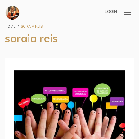
LOGIN
HOME
SORAIA REIS
soraia reis